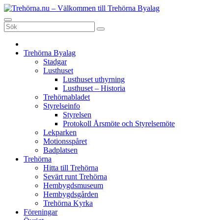
Hoppa
till
Trehörna.nu - Välkommen till Trehörna Byalag
Trehörna Byalag, utanför det fina Tranås
innehåll
Trehörna Byalag
Stadgar
Lusthuset
Lusthuset uthyrning
Lusthuset – Historia
Trehörnabladet
Styrelseinfo
Styrelsen
Protokoll Årsmöte och Styrelsemöte
Lekparken
Motionsspåret
Badplatsen
Trehörna
Hitta till Trehörna
Sevärt runt Trehörna
Hembygdsmuseum
Hembygdsgården
Trehörna Kyrka
Föreningar