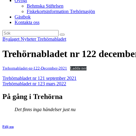
Övrigt
Behmska Stiftelsen
Fiskekortsinformation Trehörnasjön
Gästbok
Kontakta oss
Byalaget
Nyheter
Trehörnabladet
Trehörnabladet nr 122 decembe
Trehornabladet-nr-122-December-2021
Ladda ner
Inläggsnavigering
Trehörnabladet nr 121 september 2021
Trehörnabladet nr 123 mars 2022
På gång i Trehörna
Det finns inga händelser just nu
Följ oss