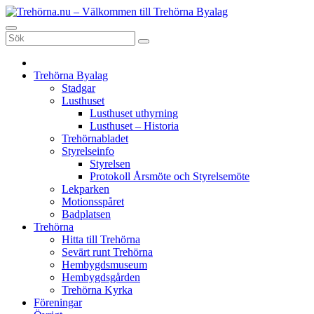
Hoppa
till
Trehörna.nu - Välkommen till Trehörna Byalag
Trehörna Byalag, utanför det fina Tranås
innehåll
Trehörna Byalag
Stadgar
Lusthuset
Lusthuset uthyrning
Lusthuset – Historia
Trehörnabladet
Styrelseinfo
Styrelsen
Protokoll Årsmöte och Styrelsemöte
Lekparken
Motionsspåret
Badplatsen
Trehörna
Hitta till Trehörna
Sevärt runt Trehörna
Hembygdsmuseum
Hembygdsgården
Trehörna Kyrka
Föreningar