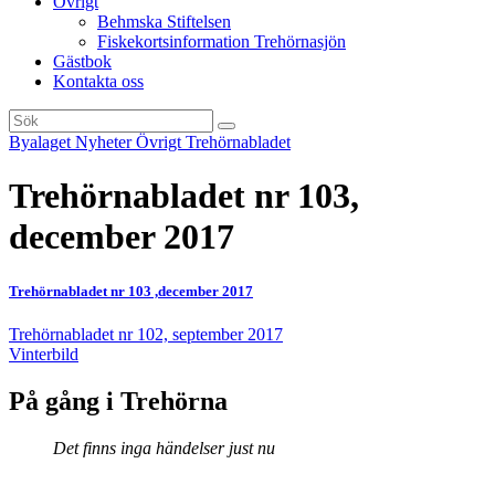
Övrigt
Behmska Stiftelsen
Fiskekortsinformation Trehörnasjön
Gästbok
Kontakta oss
Byalaget
Nyheter
Övrigt
Trehörnabladet
Trehörnabladet nr 103,
december 2017
Trehörnabladet nr 103 ,december 2017
Inläggsnavigering
Trehörnabladet nr 102, september 2017
Vinterbild
På gång i Trehörna
Det finns inga händelser just nu