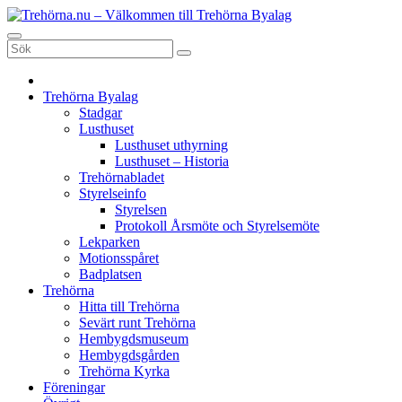
Hoppa
till
Trehörna.nu - Välkommen till Trehörna Byalag
Trehörna Byalag, utanför det fina Tranås
innehåll
Trehörna Byalag
Stadgar
Lusthuset
Lusthuset uthyrning
Lusthuset – Historia
Trehörnabladet
Styrelseinfo
Styrelsen
Protokoll Årsmöte och Styrelsemöte
Lekparken
Motionsspåret
Badplatsen
Trehörna
Hitta till Trehörna
Sevärt runt Trehörna
Hembygdsmuseum
Hembygdsgården
Trehörna Kyrka
Föreningar